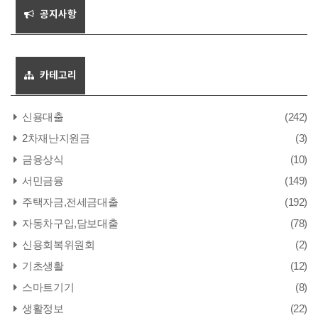
공지사항
카테고리
신용대출
(242)
2차재난지원금
(3)
금융상식
(10)
서민금융
(149)
주택자금,전세금대출
(192)
자동차구입,담보대출
(78)
신용회복위원회
(2)
기초생활
(12)
스마트기기
(8)
생활정보
(22)