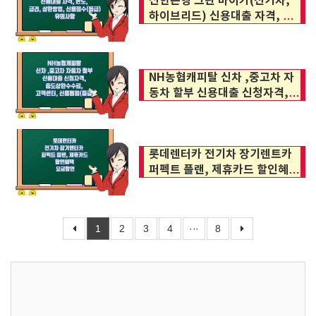
신한은행 그린 마이카(전기차,
하이브리드) 신용대출 자격, 한
도, 금리, 상환방법, 신용점수
(등급)
NH농협캐피탈 신차 ,중고차 자
동차 할부 신용대출 신청자격,
중도상환수수료, 고객센터, 신용
평점(등급)
롯데렌터카 전기차 장기렌트카
퍼펙트 플랜, 제휴카드 할인혜
택, 요금할인 알아보시죠.
1
2
3
4
···
8