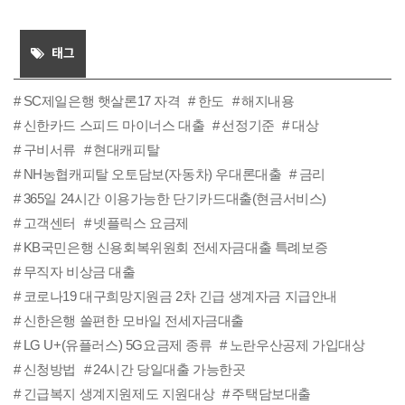
태그
SC제일은행 햇살론17 자격
한도
해지내용
신한카드 스피드 마이너스 대출
선정기준
대상
구비서류
현대캐피탈
NH농협캐피탈 오토담보(자동차) 우대론대출
금리
365일 24시간 이용가능한 단기카드대출(현금서비스)
고객센터
넷플릭스 요금제
KB국민은행 신용회복위원회 전세자금대출 특례보증
무직자 비상금 대출
코로나19 대구희망지원금 2차 긴급 생계자금 지급안내
신한은행 쏠편한 모바일 전세자금대출
LG U+(유플러스) 5G요금제 종류
노란우산공제 가입대상
신청방법
24시간 당일대출 가능한곳
긴급복지 생계지원제도 지원대상
주택담보대출