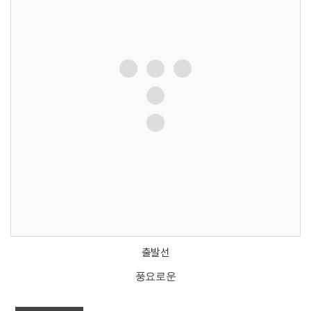
출발선
풍요로운